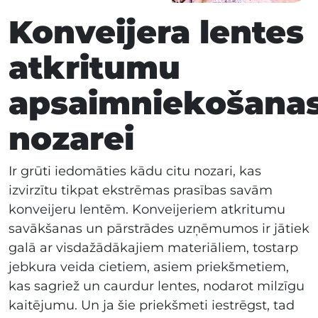
Konveijera lentes
atkritumu
apsaimniekošana
nozarei
Ir grūti iedomāties kādu citu nozari, kas
izvirzītu tikpat ekstrēmas prasības savām
konveijeru lentēm. Konveijeriem atkritumu
savākšanas un pārstrādes uzņēmumos ir jātiek
galā ar visdažādākajiem materiāliem, tostarp
jebkura veida cietiem, asiem priekšmetiem,
kas sagriež un caurdur lentes, nodarot milzīgu
kaitējumu. Un ja šie priekšmeti iestrēgst, tad