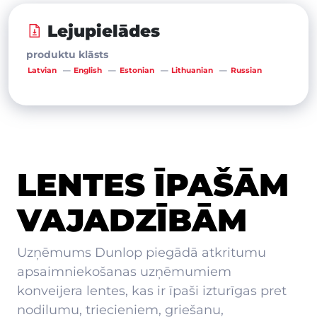
Lejupielādes
produktu klāsts
Latvian
English
Estonian
Lithuanian
Russian
LENTES ĪPAŠĀM
VAJADZĪBĀM
Uzņēmums Dunlop piegādā atkritumu
apsaimniekošanas uzņēmumiem
konveijera lentes, kas ir īpaši izturīgas pret
nodilumu, triecieniem, griešanu,