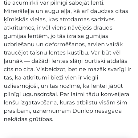
tie acumirklī var pilnīgi sabojāt lenti.
Minerāleļļa un augu eļļa, kā arī daudzas citas
ķīmiskās vielas, kas atrodamas sadzīves
atkritumos, ir vēl viens nāvējošs drauds
gumijas lentēm, jo tās izraisa gumijas
uzbriešanu un deformēšanos, arvien vairāk
traucējot taisnu lentes kustību. Var būt vēl
ļaunāk — dažādi lentes slāņi burtiski atdalās
cits no cita. Visbeidzot, bet ne mazāk svarīgi ir
tas, ka atkritumi bieži vien ir viegli
uzliesmojoši, un tas nozīmē, ka lentei jābūt
pilnīgi ugunsdrošai. Par laimi tādu konveijera
lenšu izgatavošana, kuras atbilstu visām šīm
prasībām, uzņēmumam Dunlop nesagādā
nekādas grūtības.