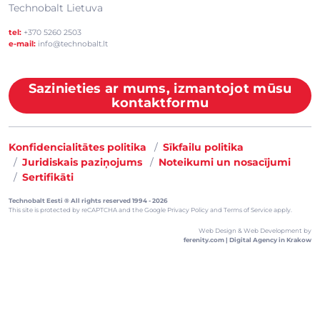
Technobalt Lietuva
tel:
+370 5260 2503
e-mail:
info@technobalt.lt
Sazinieties ar mums, izmantojot mūsu
kontaktformu
Konfidencialitātes politika
Sīkfailu politika
Juridiskais paziņojums
Noteikumi un nosacījumi
Sertifikāti
Technobalt Eesti ® All rights reserved 1994 - 2026
This site is protected by reCAPTCHA and the
Google Privacy Policy
and
Terms of Service
apply.
Web Design & Web Development by
ferenity.com | Digital Agency in Krakow