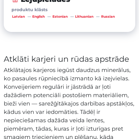
produktu klāsts
Latvian
English
Estonian
Lithuanian
Russian
Atklāti karjeri un rūdas apstrāde
Atklātajos karjeros iegūst daudzus minerālus,
ko pasaules rūpniecībā izmanto kā izejvielas.
Konveijeriem regulāri ir jāstrādā ar ļoti
dažādiem potenciāli postošiem materiāliem,
bieži vien — sarežģītākajos darbības apstākļos,
kādus vien var iedomāties. Tādēļ ir
nepieciešamas dažāda veida lentes,
piemēram, tādas, kuras ir ļoti izturīgas pret
smagiem triecieniem un plēšanu, kāda