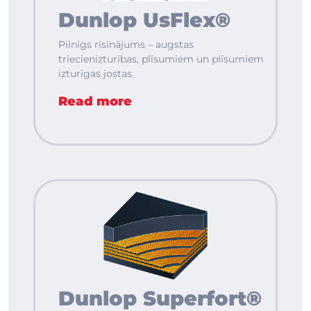
Dunlop UsFlex®
Pilnīgs risinājums – augstas
triecienizturības, plīsumiem un plīsumiem
izturīgas jostas.
Read more
Dunlop Superfort®