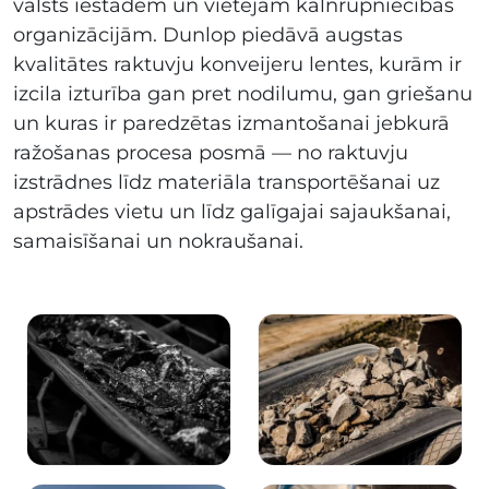
valsts iestādēm un vietējām kalnrūpniecības
organizācijām. Dunlop piedāvā augstas
kvalitātes raktuvju konveijeru lentes, kurām ir
izcila izturība gan pret nodilumu, gan griešanu
un kuras ir paredzētas izmantošanai jebkurā
ražošanas procesa posmā — no raktuvju
izstrādnes līdz materiāla transportēšanai uz
apstrādes vietu un līdz galīgajai sajaukšanai,
samaisīšanai un nokraušanai.