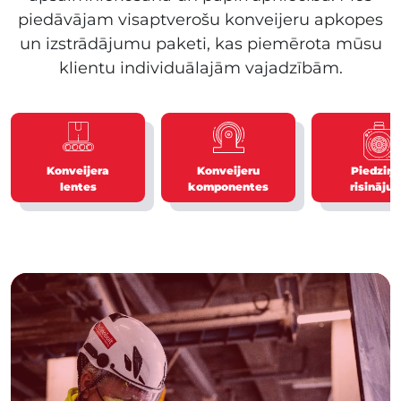
piedāvājam visaptverošu konveijeru apkopes
un izstrādājumu paketi, kas piemērota mūsu
klientu individuālajām vajadzībām.
Konveijera
Konveijeru
Piedziņa
lentes
komponentes
risināju