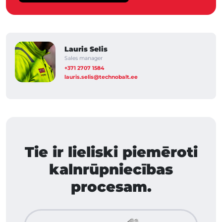
Lauris Selis
Sales manager
+371 2707 1584
lauris.selis@technobalt.ee
Tie ir lieliski piemēroti
kalnrūpniecības
procesam.