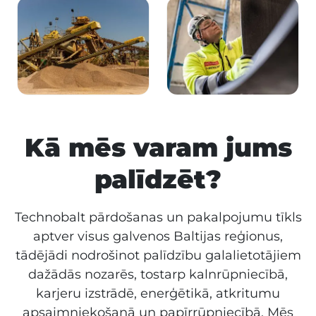
Kā mēs varam jums
palīdzēt?
Technobalt pārdošanas un pakalpojumu tīkls
aptver visus galvenos Baltijas reģionus,
tādējādi nodrošinot palīdzību galalietotājiem
dažādās nozarēs, tostarp kalnrūpniecībā,
karjeru izstrādē, enerģētikā, atkritumu
apsaimniekošanā un papīrrūpniecībā. Mēs