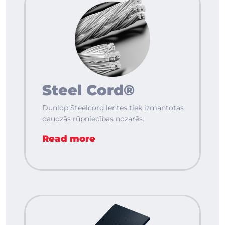
Steel Cord®
Dunlop Steelcord lentes tiek izmantotas
daudzās rūpniecības nozarēs.
Read more