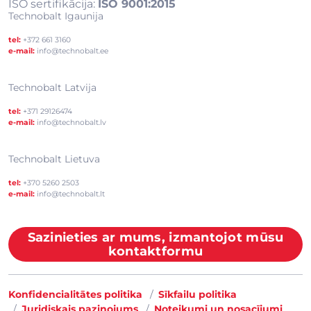
ISO sertifikācija:
ISO 9001:2015
Technobalt Igaunija
tel:
+372 661 3160
e-mail:
info@technobalt.ee
Technobalt Latvija
tel:
+371 29126474
e-mail:
info@technobalt.lv
Technobalt Lietuva
tel:
+370 5260 2503
e-mail:
info@technobalt.lt
Sazinieties ar mums, izmantojot mūsu
kontaktformu
Konfidencialitātes politika
Sīkfailu politika
Juridiskais paziņojums
Noteikumi un nosacījumi