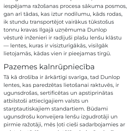
iespējama ražošanas procesa sākuma posmos,
gan arī tādas, kas iztur nodilumu, kāds rodas,
ik stundu transportējot vairākus tūkstošus
tonnu kravas Ilgajā uzņēmuma Dunlop
vēsturē inženieri ir radījuši plašu lenšu klāstu
— lentes, kuras ir visizturīgākās, visilgāk
lietojamās, kādas vien ir pieejamas tirgū.
Pazemes kalnrūpniecība
Tā kā drošība ir ārkārtīgi svarīga, tad Dunlop
lentes, kas paredzētas lietošanai raktuvēs, ir
ugunsdrošas, sertificētas un apstiprinātas
atbilstoši attiecīgajiem valsts un
starptautiskajiem standartiem. Būdami
ugunsdrošu konveijera lenšu izgudrotāji un
pirmie ražotāji, mēs ļoti cieši sadarbojamies ar