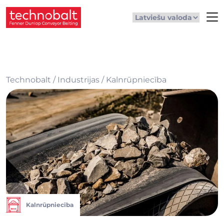
Technobalt
/
Industrijas
/
Kalnrūpniecība
Kalnrūpniecība