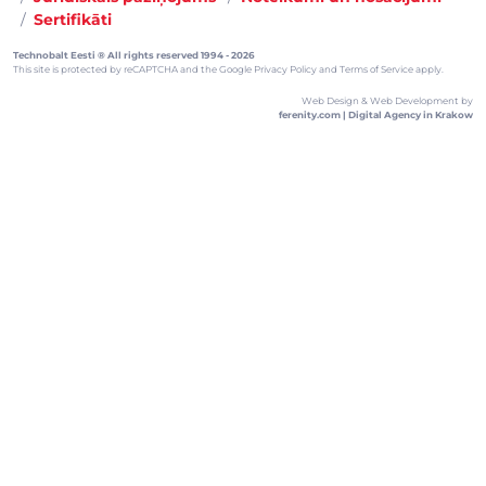
Sertifikāti
Technobalt Eesti ® All rights reserved 1994 - 2026
This site is protected by reCAPTCHA and the
Google Privacy Policy
and
Terms of Service
apply.
Web Design & Web Development by
ferenity.com | Digital Agency in Krakow