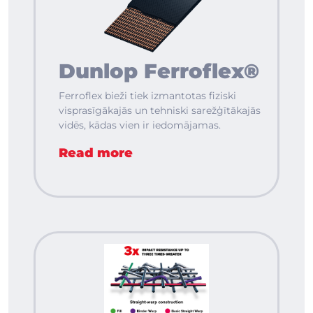
Dunlop Ferroflex®
Ferroflex bieži tiek izmantotas fiziski
visprasīgākajās un tehniski sarežģītākajās
vidēs, kādas vien ir iedomājamas.
Read more