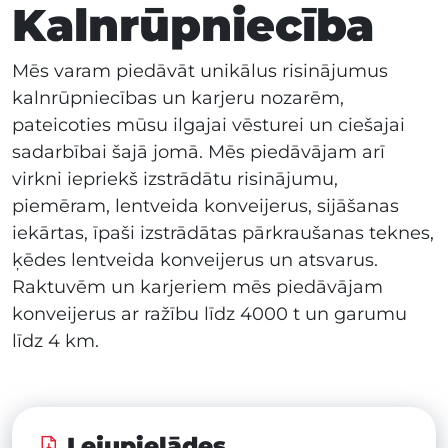
Kalnrūpniecība
Mēs varam piedāvāt unikālus risinājumus
kalnrūpniecības un karjeru nozarēm,
pateicoties mūsu ilgajai vēsturei un ciešajai
sadarbībai šajā jomā. Mēs piedāvājam arī
virkni iepriekš izstrādātu risinājumu,
piemēram, lentveida konveijerus, sijāšanas
iekārtas, īpaši izstrādātas pārkraušanas teknes,
ķēdes lentveida konveijerus un atsvarus.
Raktuvēm un karjeriem mēs piedāvājam
konveijerus ar ražību līdz 4000 t un garumu
līdz 4 km.
Lejupielādes