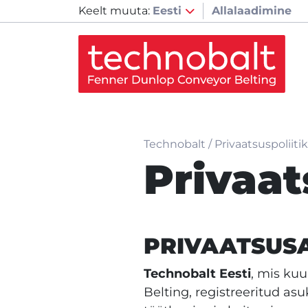
Keelt muuta:
Eesti
Allalaadimine
Technobalt
/
Privaatsuspoliiti
Privaat
PRIVAATSUS
Technobalt Eesti
, mis ku
Belting, registreeritud a