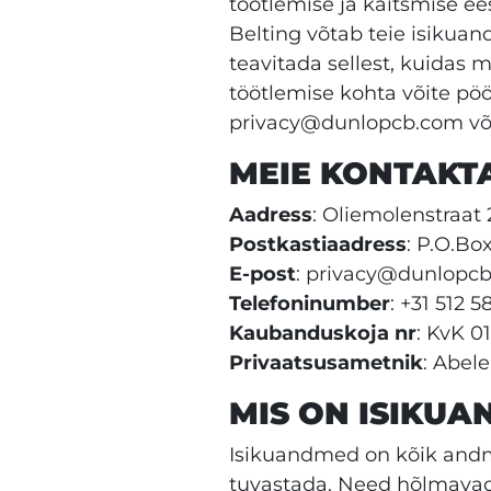
töötlemise ja kaitsmise ee
Belting võtab teie isikuand
teavitada sellest, kuidas
töötlemise kohta võite pö
privacy@dunlopcb.com või t
MEIE KONTAK
Aadress
: Oliemolenstraat
Postkastiaadress
: P.O.Bo
E-post
: privacy@dunlopc
Telefoninumber
: +31 512 5
Kaubanduskoja nr
: KvK 0
Privaatsusametnik
: Abel
MIS ON ISIKU
Isikuandmed on kõik andmed 
tuvastada. Need hõlmavad j