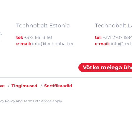
Technobalt Estonia
Technobalt L
d
tel:
+372 661 3160
tel:
+371 2707 158
.
e-mail:
info@technobalt.ee
e-mail:
info@tech
Võtke meiega üh
ve
Tingimused
Sertifikaadid
cy Policy
and
Terms of Service
apply.