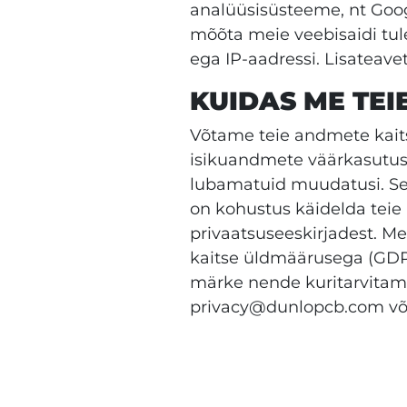
analüüsisüsteeme, nt Goog
mõõta meie veebisaidi tu
ega IP-aadressi. Lisateavet
KUIDAS ME TEI
Võtame teie andmete kaits
isikuandmete väärkasutust
lubamatuid muudatusi. Sel
on kohustus käidelda teie
privaatsuseeskirjadest. Me
kaitse üldmäärusega (GDPR)
märke nende kuritarvitam
privacy@dunlopcb.com või t