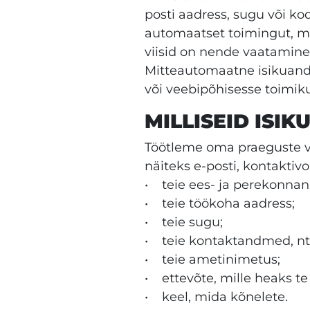
posti aadress, sugu või k
automaatset toimingut, m
viisid on nende vaatamin
Mitteautomaatne isikuandm
või veebipõhisesse toimikus
MILLISEID ISI
Töötleme oma praeguste võ
näiteks e-posti, kontaktiv
• teie ees- ja perekonnan
• teie töökoha aadress;
• teie sugu;
• teie kontaktandmed, nt 
• teie ametinimetus;
• ettevõte, mille heaks te
• keel, mida kõnelete.