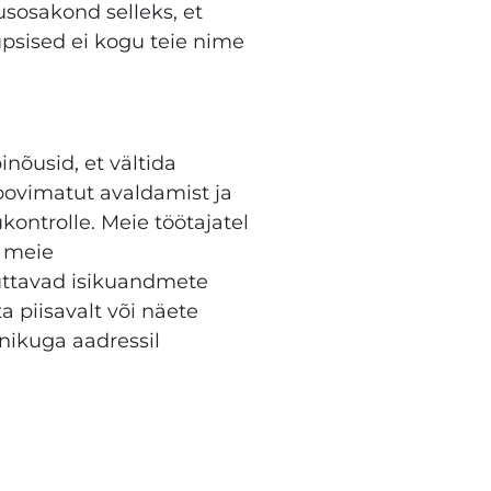
sosakond selleks, et
sised ei kogu teie nime
nõusid, et vältida
oovimatut avaldamist ja
ntrolle. Meie töötajatel
i meie
tuttavad isikuandmete
a piisavalt või näete
nikuga aadressil