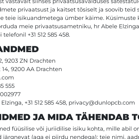
st vastavalt siinses privaatsusavalduses sätestat
mete privaatsust ja kaitset tõsiselt ja soovib teid
 me teie isikuandmetega ümber käime. Küsimuste 
örduda meie privaatsusametniku, hr Abele Elzinga
elefonil +31 512 585 458.
TANDMED
 2, 9203 ZN Drachten
x 14, 9200 AA Drachten
b.com
85 555
1002977
e Elzinga, +31 512 585 458, privacy@dunlopcb.com
ANDMED JA MIDA TÄHENDAB 
füüsilise või juriidilise isiku kohta, mille abil o
ärgnevat (aga ei piirdu nendega): teie nimi, aadr