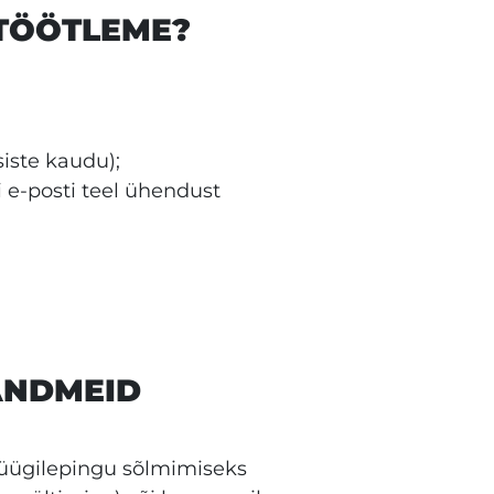
 TÖÖTLEME?
iste kaudu);
 e-posti teel ühendust
UANDMEID
 müügilepingu sõlmimiseks