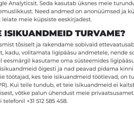
le Analyticsit. Seda kasutab üksnes meie turundu
lemuslikkust. Need andmed on anonüümsed ja küp
 leiate meie küpsiste eeskirjadest.
E ISIKUANDMEID TURVAME?
mist tõsiselt ja rakendame sobivaid ettevaatusabi
, kadu, volitamata ligipääsu andmetele, nende s
 eesmärgil kasutame oma süsteemides ligipääsuko
 isikuandmeid õigesti ja nad peavad pidama kinn
ie töötajad, kes teie isikuandmeid töötlevad, on 
. Kui teile tundub, et teie isikuandmeid ei kaitst
isest, võtke palun ühendust meie privaatsusamet
elefonil +31 512 585 458.