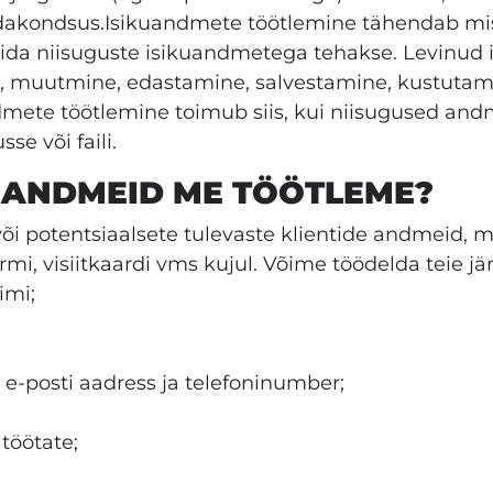
odakondsus.Isikuandmete töötlemine tähendab mis 
ida niisuguste isikuandmetega tehakse. Levinud 
e, muutmine, edastamine, salvestamine, kustuta
ete töötlemine toimub siis, kui niisugused andme
se või faili.
KUANDMEID ME TÖÖTLEME?
i potentsiaalsete tulevaste klientide andmeid, mi
ormi, visiitkaardi vms kujul. Võime töödelda teie j
imi;
e-posti aadress ja telefoninumber;
 töötate;