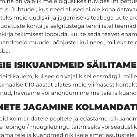
emine on vajalik meie õiguslikes huvides (nt pettu
stus. Juhtudel, kus need alused ei ole kohaldatav
äiteks meie uudiskirja jagamiseks teabega uute ar
udatuste kohta ja selgitustega tehnilistel teemade
skirja tellimisest loobuda, kui te seda teavet enam
kuandmeid muudel põhjustel kui need, milleks te
uba.
EIE ISIKUANDMEID SÄILITAME
meid kauem, kui see on vajalik sel eesmärgil, mill
maalselt 10 aastat alates meie viimasest kontakti
penud, hävitame või anonüümime me teie isikuan
DMETE JAGAMINE KOLMANDAT
id kolmandatele pooltele ja edastame isikuandmei
ise lepingu / müügilepingu täitmiseks või seadusli
tama teie isikuandmed riiklikele ametiasutustel