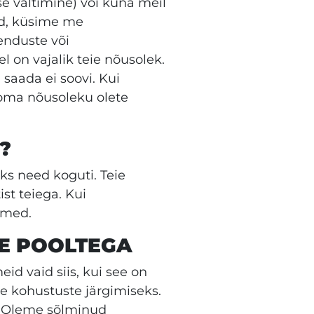
se vältimine) või kuna meil
ad, küsime me
enduste või
l on vajalik teie nõusolek.
 saada ei soovi. Kui
 oma nõusoleku olete
?
eks need koguti. Teie
st teiega. Kui
dmed.
E POOLTEGA
d vaid siis, kui see on
ke kohustuste järgimiseks.
e. Oleme sõlminud