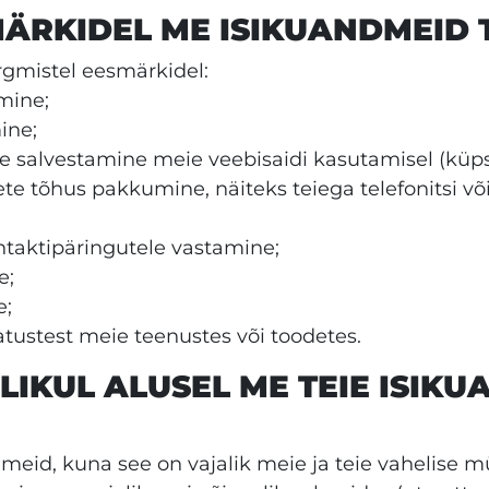
MÄRKIDEL ME ISIKUANDMEID
gmistel eesmärkidel:
mine;
ine;
te salvestamine meie veebisaidi kasutamisel (küps
e tõhus pakkumine, näiteks teiega telefonitsi või
ntaktipäringutele vastamine;
e;
e;
ustest meie teenustes või toodetes.
SLIKUL ALUSEL ME TEIE ISIK
dmeid, kuna see on vajalik meie ja teie vahelise