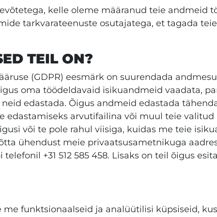
evõtetega, kelle oleme määranud teie andmeid t
mide tarkvarateenuste osutajatega, et tagada teie
SED TEIL ON?
ääruse (GDPR) eesmärk on suurendada andmesubj
õigus oma töödeldavaid isikuandmeid vaadata, pa
ja neid edastada. Õigus andmeid edastada tähendab
edastamiseks arvutifailina või muul teie valitud k
gusi või te pole rahul viisiga, kuidas me teie is
võtta ühendust meie privaatsusametnikuga aadres
elefonil +31 512 585 458. Lisaks on teil õigus esi
me funktsionaalseid ja analüütilisi küpsiseid, ku