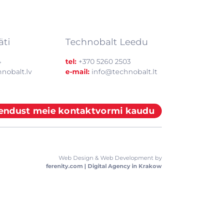
äti
Technobalt Leedu
4
tel:
+370 5260 2503
nobalt.lv
e-mail:
info@technobalt.lt
endust meie kontaktvormi kaudu
Web Design & Web Development by
ferenity.com | Digital Agency in Krakow