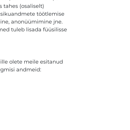
tahes (osaliselt)
isikuandmete töötlemise
mine, anonüümimine jne.
d tuleb lisada füüsilisse
lle olete meile esitanud
ärgmisi andmeid: