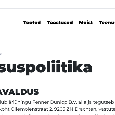
Tooted
Tööstused
Meist
Teenu
ka
suspoliitika
AVALDUS
ulub äriühingu Fenner Dunlop B.V. alla ja teguts
sukoht Oliemolenstraat 2, 9203 ZN Drachten, vastu