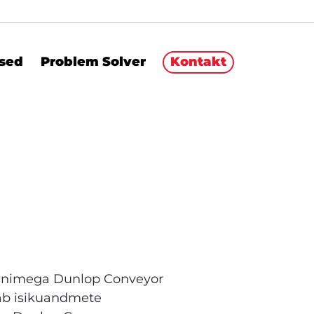
sed
Problem Solver
Kontakt
eb nimega Dunlop Conveyor
tab isikuandmete