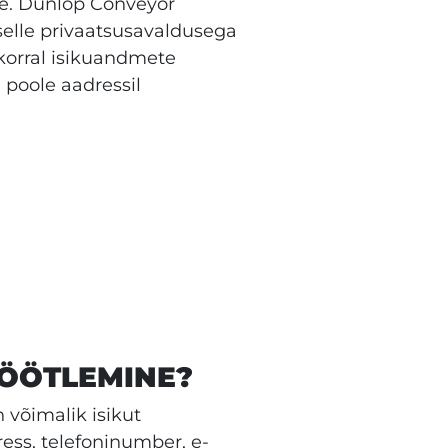
ule. Dunlop Conveyor
 selle privaatsusavaldusega
korral isikuandmete
 poole aadressil
TÖÖTLEMINE?
n võimalik isikut
ess, telefoninumber, e-