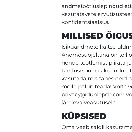
andmetöötluslepingud ett
kasutatavate arvutisüstee
konfidentsiaalsus.
MILLISED ÕIGU
Isikuandmete kaitse üldm
Andmesubjektina on teil 
nende töötlemist piirata 
taotluse oma isikuandmete 
kasutada mis tahes neid õi
meile palun teada! Võite 
privacy@dunlopcb.com või t
järelevalveasutusele.
KÜPSISED
Oma veebisaidil kasutame 