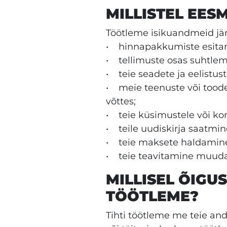
MILLISTEL EES
Töötleme isikuandmeid jär
• hinnapakkumiste esita
• tellimuste osas suhtlem
• teie seadete ja eelistus
• meie teenuste või toodet
võttes;
• teie küsimustele või ko
• teile uudiskirja saatmin
• teie maksete haldamin
• teie teavitamine muudat
MILLISEL ÕIGU
TÖÖTLEME?
Tihti töötleme me teie an