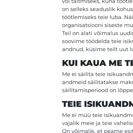
või täitmiseks, kuna töötl
on selleks seaduslik kohu
töötlemiseks teie luba. N
organisatsiooni siseste mu
Teil on alati võimalus uudi
soovime töödelda teie isi
andnud, küsime teilt uut l
KUI KAUA ME T
Me ei säilita teie isikuand
andmeid säilitatakse maksi
säilitamisperiood on lõp
TEIE ISIKUAN
Me ei müü teie isikuandme
vajalik meie ja teie vahel
On võimalik, et peame esi