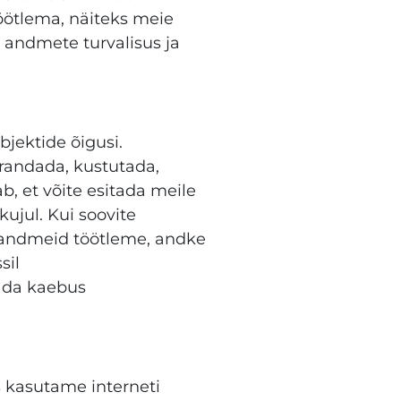
öötlema, näiteks meie
 andmete turvalisus ja
ektide õigusi.
randada, kustutada,
, et võite esitada meile
ujul. Kui soovite
ikuandmeid töötleme, andke
sil
tada kaebus
s kasutame interneti