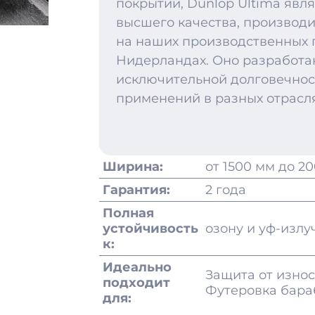
покрытий, Dunlop Ultima яв
высшего качества, производ
на наших производственных 
Нидерландах. Оно разработа
исключительной долговечнос
применений в разных отрасл
Ширина:
от 1500 мм до 2
Гарантия:
2 года
Полная
устойчивость
озону и уф-изл
к:
Идеально
Защита от износ
подходит
Футеровка бара
для: