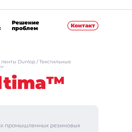
Решение
Контакт
с
проблем
 ленты Dunlop
/
Текстильные
™️
ltima™️
гих промышленных резиновых