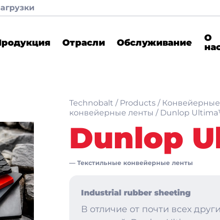
загрузки
О
Продукция
Отрасли
Обслуживание
на
Technobalt
/
Products
/
Конвейерные
конвейерные ленты
/
Dunlop Ultima
Dunlop U
—
Текстильные конвейерные ленты
Industrial rubber sheeting
В отличие от почти всех дру