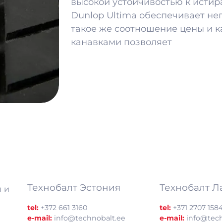
высокой устойчивостью к исти
Dunlop Ultima обеспечивает н
такое же соотношение цены и к
канавками позволяет
Технобалт Эстония
Технобалт Л
 и
tel:
+372 661 3160
tel:
+371 2707 158
e-mail:
info@technobalt.ee
e-mail:
info@tech