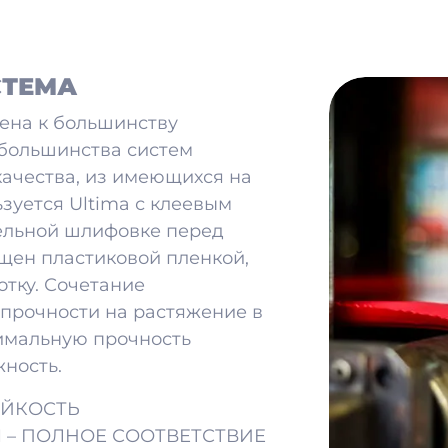
СТЕМА
еена к большинству
 большинства систем
качества, из имеющихся на
ьзуется Ultima с клеевым
тельной шлифовке перед
щен пластиковой пленкой,
тку. Сочетание
 прочности на растяжение в
имальную прочность
ность.
ОЙКОСТЬ
 – ПОЛНОЕ СООТВЕТСТВИЕ