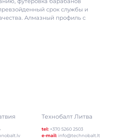
ранию, футеровка барабанов
епревзойденный срок службы и
ачества. Алмазный профиль с
атвия
Технобалт Литва
4
tel:
+370 5260 2503
nobalt.lv
e-mail:
info@technobalt.lt